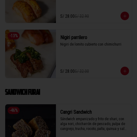
S/ 28.00
S/ 32.90
-
13
%
Nigiri parrilero
Nigiri de lomito cubierto con chimichurri
S/ 28.00
S/ 32.00
SANDWICH FURAI
-
46
%
Cangri Sandwich
Sándwich empanizado y frito de shari, con 
alga nori, chicharrón de pescado, pulpa de 
cangrejo, trucha, rocoto, palta, quinua y salsa 
de anguila.