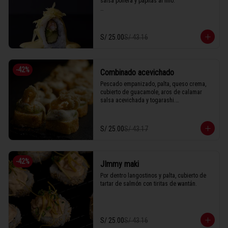
salsa pollera y papitas al hilo.

1 Tabla (10 unidades)
S/ 25.00
S/ 43.16
-
42
%
Combinado acevichado
Pescado empanizado, palta, queso crema, 
cubierto de guacamole, aros de calamar 
salsa acevichada y togarashi.

S/ 25.00
S/ 43.17
1 Tabla (10 unidades)
-
42
%
JImmy maki
Por dentro langostinos y palta, cubierto de 
tartar de salmón con tiritas de wantán.
S/ 25.00
S/ 43.16