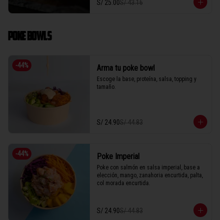
S/ 25.00
S/ 43.16
POKE BOWLS
-
44
%
Arma tu poke bowl
Escoge la base, proteína, salsa, topping y 
tamaño.
S/ 24.90
S/ 44.83
-
44
%
Poke Imperial
Poke con salmón en salsa imperial, base a 
elección, mango, zanahoria encurtida, palta, 
col morada encurtida.
S/ 24.90
S/ 44.83