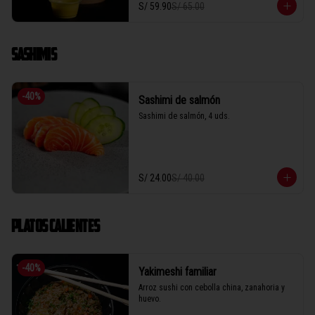
S/ 59.90
S/ 65.00
SASHIMIS
-
40
%
Sashimi de salmón
Sashimi de salmón, 4 uds.
S/ 24.00
S/ 40.00
PLATOS CALIENTES
-
40
%
Yakimeshi familiar
Arroz sushi con cebolla china, zanahoria y 
huevo.