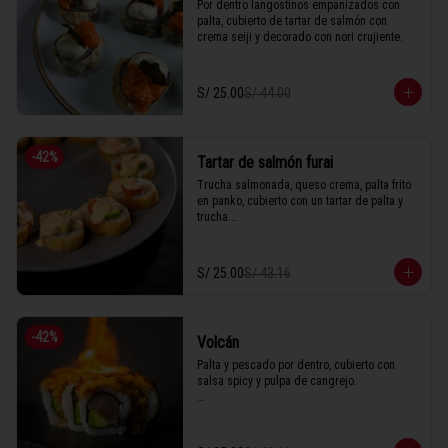
Por dentro langostinos empanizados con 
palta, cubierto de tartar de salmón con 
crema seiji y decorado con nori crujiente.
S/ 25.00
S/ 44.00
-
42
%
Tartar de salmón furai
Trucha salmonada, queso crema, palta frito 
en panko, cubierto con un tartar de palta y 
trucha.

S/ 25.00
S/ 43.16
1 Tabla (10 unidades)
-
42
%
Volcán
Palta y pescado por dentro, cubierto con 
salsa spicy y pulpa de cangrejo.

1 Tabla (10 unidades)