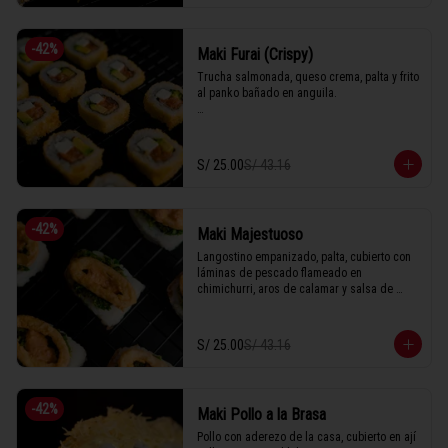
-
42
%
Maki Furai (Crispy)
Trucha salmonada, queso crema, palta y frito 
al panko bañado en anguila.

1 Tabla (10 unidades)
S/ 25.00
S/ 43.16
-
42
%
Maki Majestuoso
Langostino empanizado, palta, cubierto con 
láminas de pescado flameado en 
chimichurri, aros de calamar y salsa de 
rocoto.

S/ 25.00
S/ 43.16
1 Tabla (10 unidades)
-
42
%
Maki Pollo a la Brasa
Pollo con aderezo de la casa, cubierto en ají 