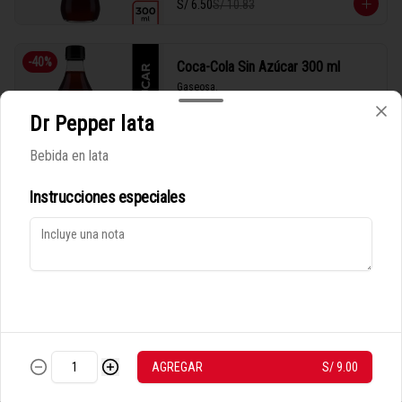
S/ 6.50
S/ 10.83
-
40
%
Coca-Cola Sin Azúcar 300 ml
Gaseosa.
Dr Pepper lata
Bebida en lata
S/ 6.50
S/ 10.83
Instrucciones especiales
Política de Cookies
-
40
%
Dr Pepper lata
Haga clic en Aceptar para permitir que Justo use cookies a fin
Bebida en lata
de personalizar este sitio, publicar anuncios y medir su
eficiencia en otras apps y sitios web, incluidas las redes
sociales. Personalice sus preferencias en Configuración de
cookies. Conozca más sobre nuestra
Política de Cookies
.
S/ 9.00
S/ 15.00
CONFIGURACIÓN DE COOKIES
ACEPTAR
AGREGAR
S/ 9.00
-
40
%
Fanta en lata