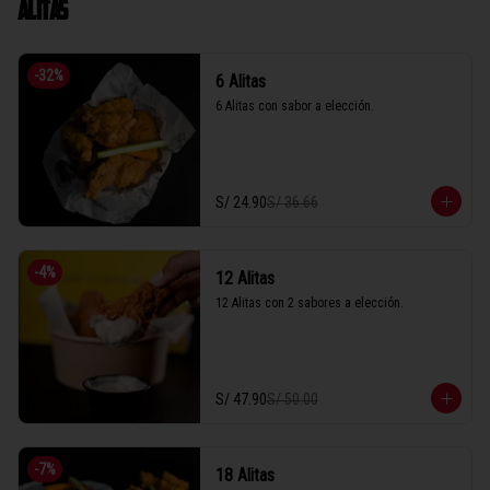
ALITAS
-
32
%
6 Alitas
6 Alitas con sabor a elección.
S/ 24.90
S/ 36.66
-
4
%
12 Alitas
12 Alitas con 2 sabores a elección.
S/ 47.90
S/ 50.00
-
7
%
18 Alitas