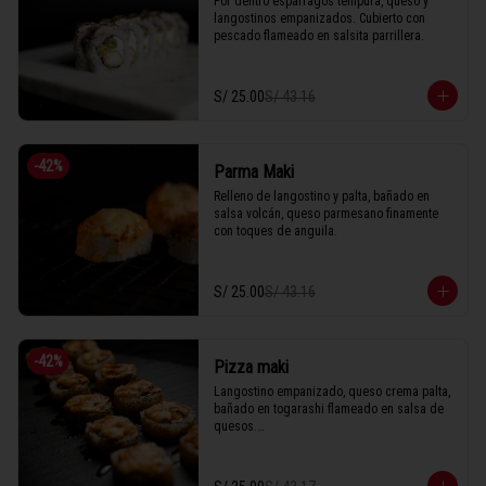
Por dentro espárragos tempura, queso y 
langostinos empanizados. Cubierto con 
pescado flameado en salsita parrillera.
S/ 25.00
S/ 43.16
-
42
%
Parma Maki
Relleno de langostino y palta, bañado en 
salsa volcán, queso parmesano finamente 
con toques de anguila.
S/ 25.00
S/ 43.16
-
42
%
Pizza maki
Langostino empanizado, queso crema palta, 
bañado en togarashi flameado en salsa de 
quesos.
