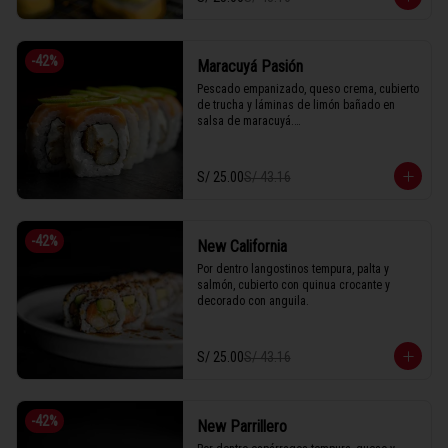
-
42
%
Maracuyá Pasión
Pescado empanizado, queso crema, cubierto 
de trucha y láminas de limón bañado en 
salsa de maracuyá.

S/ 25.00
S/ 43.16
1 Tabla (10 unidades)
-
42
%
New California
Por dentro langostinos tempura, palta y 
salmón, cubierto con quinua crocante y 
decorado con anguila.
S/ 25.00
S/ 43.16
-
42
%
New Parrillero