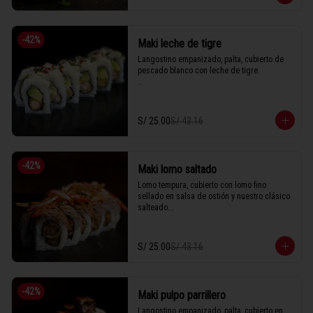
1 Tabla (10 unidades)
-
42
%
Maki leche de tigre
Langostino empanizado, palta, cubierto de 
pescado blanco con leche de tigre.

1 Tabla (10 unidades)
S/ 25.00
S/ 43.16
-
42
%
Maki lomo saltado
Lomo tempura, cubierto con lomo fino 
sellado en salsa de ostión y nuestro clásico 
salteado.

S/ 25.00
S/ 43.16
1 Tabla (10 unidades)
-
42
%
Maki pulpo parrillero
Langostino empanizado, palta, cubierto en 