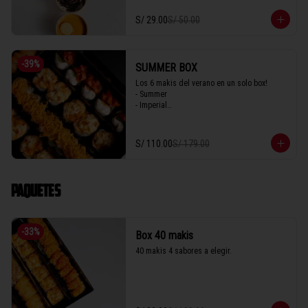
S/ 29.00
S/ 50.00
-
39
%
SUMMER BOX
Los 6 makis del verano en un solo box! 

- Summer

- Imperial

- Seiji 

- Crispy

- Acevichado

S/ 110.00
S/ 179.00
- Parma
PAQUETES
-
33
%
Box 40 makis
40 makis 4 sabores a elegir.