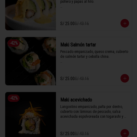
pollero y papas al hilo.

1 Tabla (10 unidades)
S/ 25.00
S/ 43.16
-
42
%
Maki Salmón tartar
Pescado empanizado, queso crema, cubierto 
de salmón tartar y cebolla china.

1 Tabla (10 unidades)
S/ 25.00
S/ 43.16
-
42
%
Maki acevichado
Langostino empanizado, palta por dentro, 
cubierto con láminas de pescado, salsa 
acevichada espolvoreada con togarashi y 
hilos de camote.

S/ 25.00
S/ 43.16