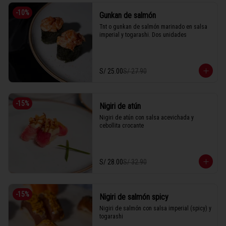
-
10
%
Gunkan de salmón
Tnt o gunkan de salmón marinado en salsa 
imperial y togarashi. Dos unidades
S/ 25.00
S/ 27.90
-
15
%
Nigiri de atún
Nigiri de atún con salsa acevichada y 
cebollita crocante
S/ 28.00
S/ 32.90
-
15
%
Nigiri de salmón spicy
Nigiri de salmón con salsa imperial (spicy) y 
togarashi