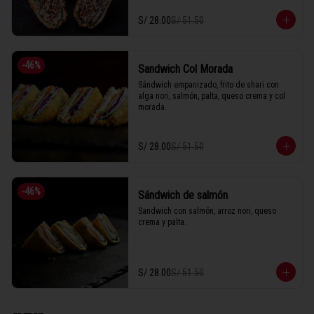
S/ 28.00
S/ 51.50
-
46
%
Sandwich Col Morada
Sándwich empanizado, frito de shari con 
alga nori, salmón, palta, queso crema y col 
morada.
S/ 28.00
S/ 51.50
-
46
%
Sándwich de salmón
Sandwich con salmón, arroz nori, queso 
crema y palta.
S/ 28.00
S/ 51.50