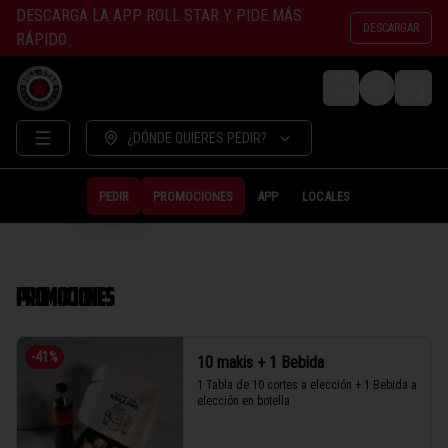
DESCARGA LA APP ROLL STAR Y PIDE MÁS
DESCARGAR
RÁPIDO
LOGIN
¿DÓNDE QUIERES PEDIR?
PEDIR
PROMOCIONES
APP
LOCALES
PROMOCIONES
-
41
%
10 makis + 1 Bebida
1 Tabla de 10 cortes a elección + 1 Bebida a 
elección en botella