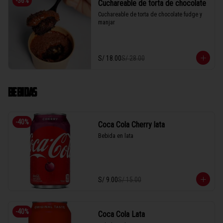
-
36
%
Cuchareable de torta de chocolate
Cuchareable de torta de chocolate fudge y 
manjar
S/ 18.00
S/ 28.00
BEBIDAS
-
40
%
Coca Cola Cherry lata
Bebida en lata
S/ 9.00
S/ 15.00
-
40
%
Coca Cola Lata