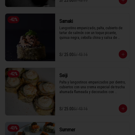
S/ 25.00
S/ 43.17
1 Tabla (10 unidades)
-
42
%
Samaki
Langostino empanizado, palta, cubierto de 
tartar de salmón con un toque picante, 
quinua negra, cebolla china y salsa de 
anguila.

S/ 25.00
S/ 43.16
1 Tabla (10 unidades)
-
42
%
Seiji
Palta y langostinos empanizados por dentro, 
cubiertos con una crema especial de trucha 
ahumada flameada y decorados con 
togarashi bañado en anguila. 

1 Tabla (10 unidades)
S/ 25.00
S/ 43.16
-
43
%
Summer