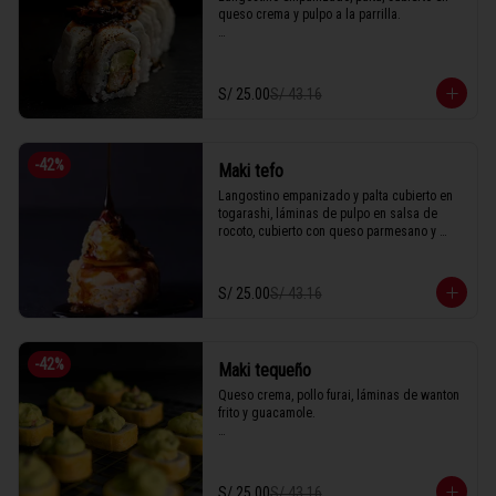
queso crema y pulpo a la parrilla.

1 Tabla (10 unidades)
S/ 25.00
S/ 43.16
-
42
%
Maki tefo
Langostino empanizado y palta cubierto en 
togarashi, láminas de pulpo en salsa de 
rocoto, cubierto con queso parmesano y 
anguila.

S/ 25.00
S/ 43.16
1 Tabla (10 unidades)
-
42
%
Maki tequeño
Queso crema, pollo furai, láminas de wanton 
frito y guacamole.

1 Tabla (10 unidades)
S/ 25.00
S/ 43.16