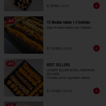
S/ 24.90
S/ 42.00
-
45
%
10 Medias tablas + 2 bebidas
Elige 10 medias tablas y tus 2 bebidas
S/ 110.00
S/ 200.00
-
36
%
BEST SELLERS
LOS BEST SELLERS DE ROLL-STAR EN UN 
SOLO BOX:

70 cortes con los siguientes sabores 

- Acevichado

- Imperial

- New California

S/ 119.90
S/ 187.00
- Avocado

- Parma

- Crispy

- New Seiji