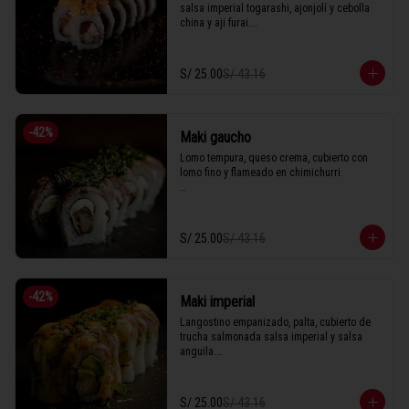
salsa imperial togarashi, ajonjolí y cebolla 
china y aji furai.

S/ 25.00
S/ 43.16
1 Tabla (10 unidades)
-
42
%
Maki gaucho
Lomo tempura, queso crema, cubierto con 
lomo fino y flameado en chimichurri.

1 Tabla (10 unidades)
S/ 25.00
S/ 43.16
-
42
%
Maki imperial
Langostino empanizado, palta, cubierto de 
trucha salmonada salsa imperial y salsa 
anguila.

S/ 25.00
S/ 43.16