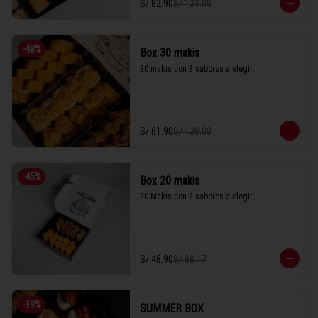
S/ 82.90
S/ 123.00
-
48
%
Box 30 makis
30 makis con 3 sabores a elegir.
S/ 61.90
S/ 120.00
-
45
%
Box 20 makis
20 Makis con 2 sabores a elegir
S/ 48.90
S/ 88.17
-
39
%
SUMMER BOX