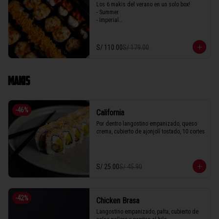
Los 6 makis del verano en un solo box! 

- Summer

- Imperial

- Seiji 

- Crispy

- Acevichado

S/ 110.00
S/ 179.00
- Parma
MAKIS
-
46
%
California
Por dentro langostino empanizado, queso 
crema, cubierto de ajonjolí tostado, 10 cortes
S/ 25.00
S/ 45.90
-
42
%
Chicken Brasa
Langostino empanizado, palta, cubierto de 