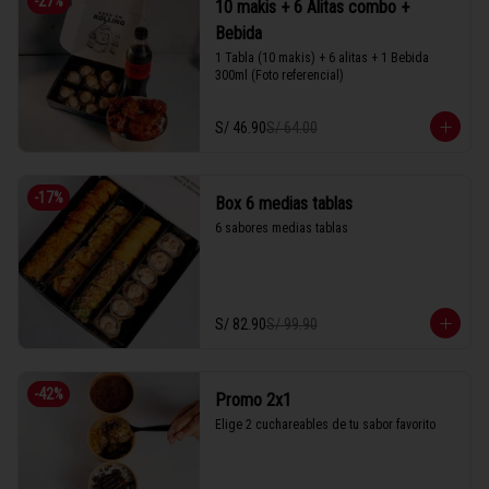
-
27
%
10 makis + 6 Alitas combo +
Bebida
1 Tabla (10 makis) + 6 alitas + 1 Bebida 
300ml (Foto referencial)
S/ 46.90
S/ 64.00
-
17
%
Box 6 medias tablas
6 sabores medias tablas
S/ 82.90
S/ 99.90
-
42
%
Promo 2x1
Elige 2 cuchareables de tu sabor favorito