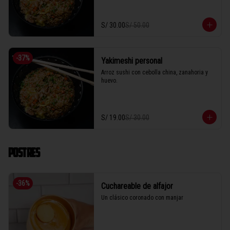
S/ 30.00
S/ 50.00
-
37
%
Yakimeshi personal
Arroz sushi con cebolla china, zanahoria y 
huevo.
S/ 19.00
S/ 30.00
POSTRES
-
36
%
Cuchareable de alfajor
Un clásico coronado con manjar