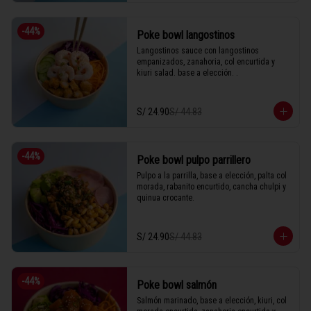
-
44
%
Poke bowl langostinos
Langostinos sauce con langostinos 
empanizados, zanahoria, col encurtida y 
kiuri salad. base a elección. .
S/ 24.90
S/ 44.83
-
44
%
Poke bowl pulpo parrillero
Pulpo a la parrilla, base a elección, palta col 
morada, rabanito encurtido, cancha chulpi y 
quinua crocante.
S/ 24.90
S/ 44.83
-
44
%
Poke bowl salmón
Salmón marinado, base a elección, kiuri, col 