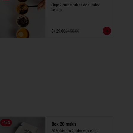
Elige 2 cuchareables de tu sabor 
favorito
S/ 29.00
S/ 50.00
-
45
%
Box 20 makis
20 Makis con 2 sabores a elegir