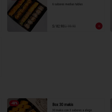
6 sabores medias tablas
S/ 82.90
S/ 99.90
-
48
%
Box 30 makis
30 makis con 3 sabores a elegir.