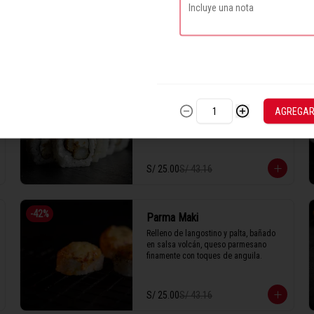
1 Tabla (10 unidades)
S/ 25.00
S/ 43.16
-
42
%
Maracuyá Pasión
Pescado empanizado, queso crema, 
AGREGA
cubierto de trucha y láminas de limón 
bañado en salsa de maracuyá.

S/ 25.00
S/ 43.16
1 Tabla (10 unidades)
-
42
%
Parma Maki
Relleno de langostino y palta, bañado 
en salsa volcán, queso parmesano 
finamente con toques de anguila.
S/ 25.00
S/ 43.16