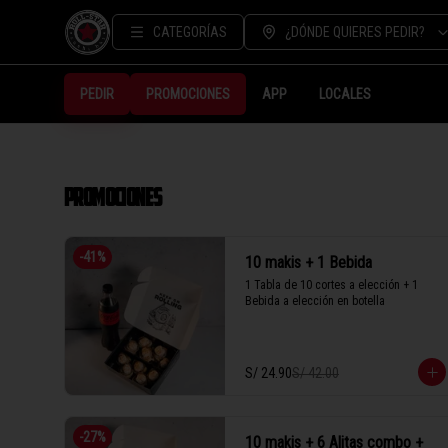
CATEGORÍAS
¿DÓNDE QUIERES PEDIR?
PEDIR
PROMOCIONES
APP
LOCALES
PROMOCIONES
-
41
%
10 makis + 1 Bebida
1 Tabla de 10 cortes a elección + 1 
Bebida a elección en botella
S/ 24.90
S/ 42.00
-
27
%
10 makis + 6 Alitas combo +