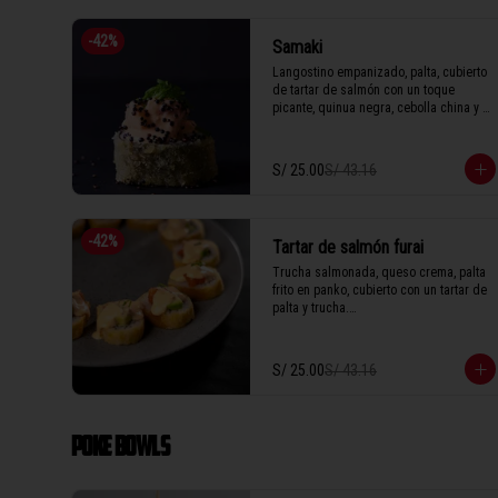
-
42
%
Samaki
Langostino empanizado, palta, cubierto 
de tartar de salmón con un toque 
picante, quinua negra, cebolla china y 
salsa de anguila.

S/ 25.00
S/ 43.16
1 Tabla (10 unidades)
-
42
%
Tartar de salmón furai
Trucha salmonada, queso crema, palta 
frito en panko, cubierto con un tartar de 
palta y trucha.

S/ 25.00
S/ 43.16
1 Tabla (10 unidades)
POKE BOWLS