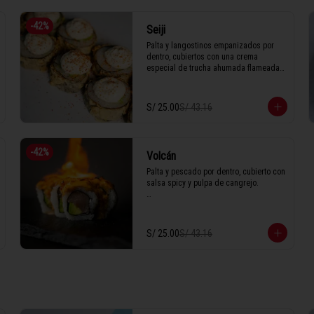
-
42
%
Seiji
Palta y langostinos empanizados por 
dentro, cubiertos con una crema 
especial de trucha ahumada flameada y 
decorados con togarashi bañado en 
anguila. 

S/ 25.00
S/ 43.16
1 Tabla (10 unidades)
-
42
%
Volcán
Palta y pescado por dentro, cubierto con 
salsa spicy y pulpa de cangrejo.

1 Tabla (10 unidades)
S/ 25.00
S/ 43.16