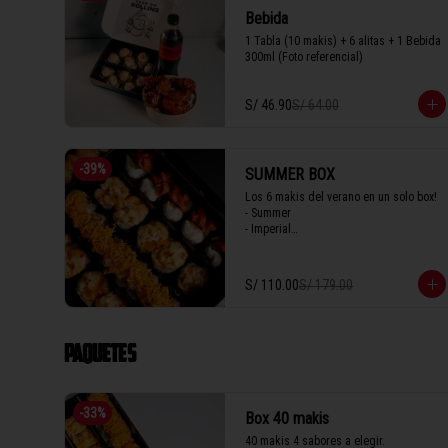
Bebida
1 Tabla (10 makis) + 6 alitas + 1 Bebida 
300ml (Foto referencial)
S/ 46.90
S/ 64.00
-
39
%
SUMMER BOX
Los 6 makis del verano en un solo box! 

- Summer

- Imperial

- Seiji 

- Crispy

- Acevichado

S/ 110.00
S/ 179.00
- Parma
PAQUETES
-
33
%
Box 40 makis
40 makis 4 sabores a elegir.