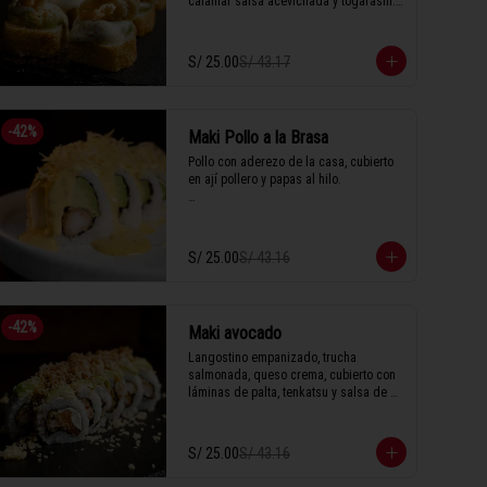
calamar salsa acevichada y togarashi.

S/ 25.00
S/ 43.17
1 Tabla (10 unidades)
-
42
%
Maki Pollo a la Brasa
Pollo con aderezo de la casa, cubierto 
en ají pollero y papas al hilo.

1 Tabla (10 unidades)
S/ 25.00
S/ 43.16
-
42
%
Maki avocado
Langostino empanizado, trucha 
salmonada, queso crema, cubierto con 
láminas de palta, tenkatsu y salsa de 
anguila.

S/ 25.00
S/ 43.16
1 Tabla (10 unidades)