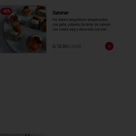
-
43
%
Summer
Por dentro langostinos empanizados 
con palta, cubierto de tartar de salmón 
con crema seiji y decorado con nori 
crujiente.
S/ 25.00
S/ 44.00