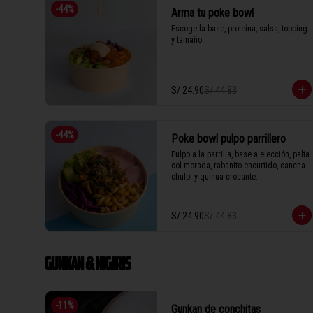
-
44
%
Arma tu poke bowl
Escoge la base, proteína, salsa, topping 
y tamaño.
S/ 24.90
S/ 44.83
-
44
%
Poke bowl pulpo parrillero
Pulpo a la parrilla, base a elección, palta 
col morada, rabanito encurtido, cancha 
chulpi y quinua crocante.
S/ 24.90
S/ 44.83
GUNKAN & NIGIRIS
-
11
%
Gunkan de conchitas