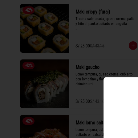
-
42
%
Maki crispy (furai)
Trucha salmonada, queso crema, palta 
y frito al panko bañado en anguila.

1 Tabla (10 unidades)
S/ 25.00
S/ 43.16
-
42
%
Maki gaucho
Lomo tempura, queso crema, cubierto 
con lomo fino y flameado en 
chimichurri.

S/ 25.00
S/ 43.16
1 Tabla (10 unidades)
-
42
%
Maki lomo saltado
Lomo tempura, cubierto con lomo fino 
sellado en salsa de ostión y nuestro 