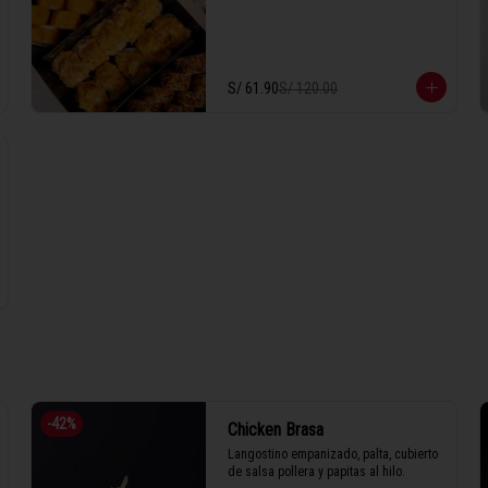
S/ 61.90
S/ 120.00
-
42
%
Chicken Brasa
Langostino empanizado, palta, cubierto 
de salsa pollera y papitas al hilo.
