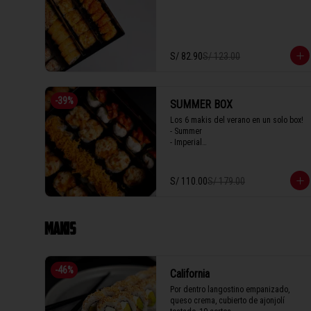
S/ 82.90
S/ 123.00
-
39
%
SUMMER BOX
Los 6 makis del verano en un solo box! 

- Summer

- Imperial

- Seiji 

- Crispy

- Acevichado

S/ 110.00
S/ 179.00
- Parma
MAKIS
-
46
%
California
Por dentro langostino empanizado, 
queso crema, cubierto de ajonjolí 