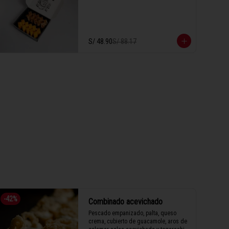
S/ 48.90
S/ 88.17
-
42
%
Combinado acevichado
Pescado empanizado, palta, queso 
crema, cubierto de guacamole, aros de 