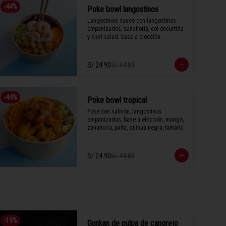
-
44
%
Poke bowl langostinos
Langostinos sauce con langostinos 
empanizados, zanahoria, col encurtida 
y kiuri salad. base a elección. .
S/ 24.90
S/ 44.83
-
44
%
Poke bowl tropical
Poke con salmón, langostinos 
empanizados, base a elección, mango, 
zanahoria, palta, quinua negra, tamaño 
a elección.
S/ 24.90
S/ 44.83
-
19
%
Gunkan de pulpa de cangrejo