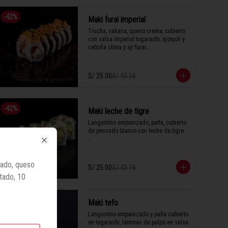
-
42
%
Maki furai imperial
Trucha, sakana, queso crema, cubierto 
con salsa imperial togarashi, ajonjolí y 
cebolla china y aji furai.

S/ 25.00
S/ 43.16
1 Tabla (10 unidades)
-
42
%
Maki leche de tigre
Langostino empanizado, palta, cubierto 
de pescado blanco con leche de tigre.

CLOSE
zado, queso
1 Tabla (10 unidades)
S/ 25.00
S/ 43.16
stado, 10
-
42
%
Maki tefo
Langostino empanizado y palta cubierto 
en togarashi, láminas de pulpo en salsa 