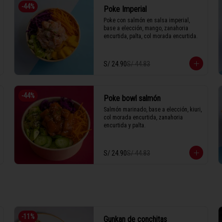
-
44
%
Poke Imperial
Poke con salmón en salsa imperial, 
base a elección, mango, zanahoria 
encurtida, palta, col morada encurtida.
S/ 24.90
S/ 44.83
-
44
%
Poke bowl salmón
Salmón marinado, base a elección, kiuri, 
col morada encurtida, zanahoria 
encurtida y palta.
S/ 24.90
S/ 44.83
-
11
%
Gunkan de conchitas