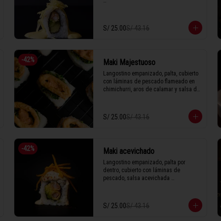
1 Tabla (10 unidades)
S/ 25.00
S/ 43.16
-
42
%
Maki Majestuoso
Langostino empanizado, palta, cubierto 
con láminas de pescado flameado en 
chimichurri, aros de calamar y salsa de 
rocoto.

S/ 25.00
S/ 43.16
1 Tabla (10 unidades)
-
42
%
Maki acevichado
Langostino empanizado, palta por 
dentro, cubierto con láminas de 
pescado, salsa acevichada 
espolvoreada con togarashi y hilos de 
camote.

S/ 25.00
S/ 43.16