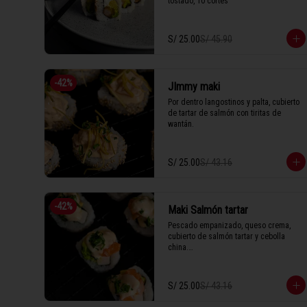
tostado, 10 cortes
S/ 25.00
S/ 45.90
-
42
%
JImmy maki
Por dentro langostinos y palta, cubierto 
de tartar de salmón con tiritas de 
wantán.
S/ 25.00
S/ 43.16
-
42
%
Maki Salmón tartar
Pescado empanizado, queso crema, 
cubierto de salmón tartar y cebolla 
china.

S/ 25.00
S/ 43.16
1 Tabla (10 unidades)