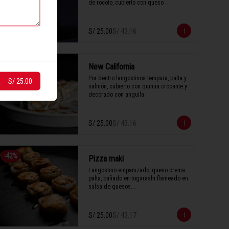
de rocoto, cubierto con queso 
parmesano y anguila.

S/ 25.00
S/ 43.16
1 Tabla (10 unidades)
-
42
%
New California
Por dentro langostinos tempura, palta y 
R
S/ 25.00
salmón, cubierto con quinua crocante y 
decorado con anguila.
S/ 25.00
S/ 43.16
-
42
%
Pizza maki
Langostino empanizado, queso crema 
palta, bañado en togarashi flameado en 
salsa de quesos.

S/ 25.00
S/ 43.17
1 Tabla (10 unidades)