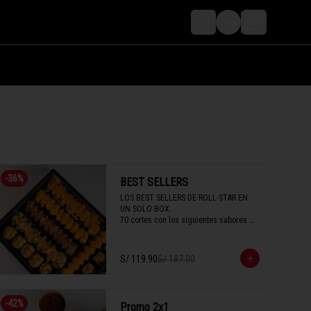
LOGIN
-
36
%
BEST SELLERS
LOS BEST SELLERS DE ROLL-STAR EN 
UN SOLO BOX:

70 cortes con los siguientes sabores 

- Acevichado

- Imperial

- New California

S/ 119.90
S/ 187.00
- Avocado

- Parma

- Crispy

- New Seiji
-
42
%
Promo 2x1