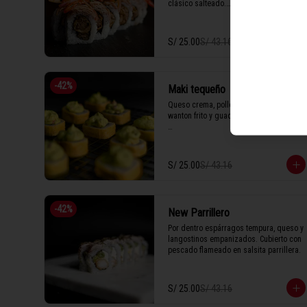
clásico salteado.

S/ 25.00
S/ 43.16
1 Tabla (10 unidades)
-
42
%
Maki tequeño
Queso crema, pollo furai, láminas de 
wanton frito y guacamole.

1 Tabla (10 unidades)
S/ 25.00
S/ 43.16
-
42
%
New Parrillero
Por dentro espárragos tempura, queso y 
langostinos empanizados. Cubierto con 
pescado flameado en salsita parrillera.
S/ 25.00
S/ 43.16