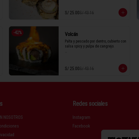
decorados con togarashi bañado en 
anguila. 

S/ 25.00
S/ 43.16
1 Tabla (10 unidades)
-
42
%
Volcán
Palta y pescado por dentro, cubierto con 
salsa spicy y pulpa de cangrejo.

1 Tabla (10 unidades)
S/ 25.00
S/ 43.16
s
Redes sociales
N NOSOTROS
Instagram
ondiciones
Facebook
rivacidad