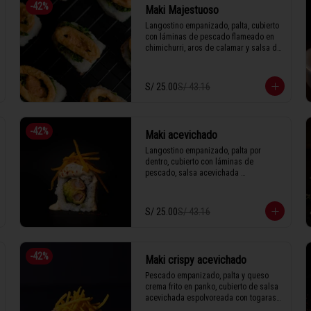
-
42
%
Maki Majestuoso
Langostino empanizado, palta, cubierto 
con láminas de pescado flameado en 
chimichurri, aros de calamar y salsa de 
rocoto.

S/ 25.00
S/ 43.16
1 Tabla (10 unidades)
-
42
%
Maki acevichado
Langostino empanizado, palta por 
dentro, cubierto con láminas de 
pescado, salsa acevichada 
espolvoreada con togarashi y hilos de 
camote.

S/ 25.00
S/ 43.16
1 Tabla (10 unidades)
-
42
%
Maki crispy acevichado
Pescado empanizado, palta y queso 
crema frito en panko, cubierto de salsa 
acevichada espolvoreada con togarashi 
y hilos de camote.
