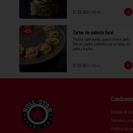
salsa de anguila.

S/ 25.00
S/ 43.16
1 Tabla (10 unidades)
-
42
%
Tartar de salmón furai
Trucha salmonada, queso crema, palta 
frito en panko, cubierto con un tartar de 
palta y trucha.

S/ 25.00
S/ 43.16
1 Tabla (10 unidades)
Conóceno
TRABAJA CO
Términos y c
Política de p