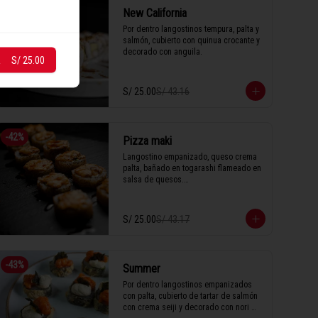
-
42
%
New California
Por dentro langostinos tempura, palta y 
salmón, cubierto con quinua crocante y 
decorado con anguila.
R
S/ 25.00
S/ 25.00
S/ 43.16
-
42
%
Pizza maki
Langostino empanizado, queso crema 
palta, bañado en togarashi flameado en 
salsa de quesos.

S/ 25.00
S/ 43.17
1 Tabla (10 unidades)
-
43
%
Summer
Por dentro langostinos empanizados 
con palta, cubierto de tartar de salmón 
con crema seiji y decorado con nori 