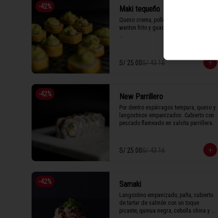
-
42
%
Maki tequeño
Queso crema, pollo furai, láminas de 
wanton frito y guacamole.

1 Tabla (10 unidades)
S/ 25.00
S/ 43.16
-
42
%
New Parrillero
Por dentro espárragos tempura, queso y 
langostinos empanizados. Cubierto con 
pescado flameado en salsita parrillera.
S/ 25.00
S/ 43.16
-
42
%
Samaki
Langostino empanizado, palta, cubierto 
de tartar de salmón con un toque 
picante, quinua negra, cebolla china y 