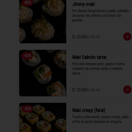
-
42
%
JImmy maki
Por dentro langostinos y palta, cubierto 
de tartar de salmón con tiritas de 
wantán.
S/ 25.00
S/ 43.16
-
42
%
Maki Salmón tartar
Pescado empanizado, queso crema, 
cubierto de salmón tartar y cebolla 
china.

S/ 25.00
S/ 43.16
1 Tabla (10 unidades)
-
42
%
Maki crispy (furai)
Trucha salmonada, queso crema, palta 
y frito al panko bañado en anguila.
