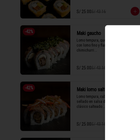
1 Tabla (10 unidades)
S/ 25.00
S/ 43.16
-
42
%
Maki gaucho
Lomo tempura, queso crema, cubierto 
con lomo fino y flameado en 
chimichurri.

S/ 25.00
S/ 43.16
1 Tabla (10 unidades)
-
42
%
Maki lomo saltado
Lomo tempura, cubierto con lomo fino 
sellado en salsa de ostión y nuestro 
clásico salteado.

S/ 25.00
S/ 43.16
1 Tabla (10 unidades)