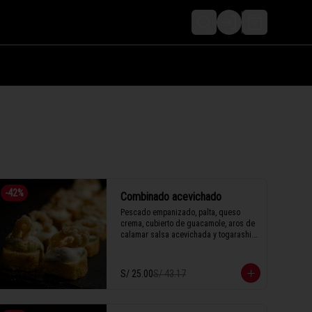
LOGIN
-
42
%
Combinado acevichado
Pescado empanizado, palta, queso 
crema, cubierto de guacamole, aros de 
calamar salsa acevichada y togarashi.

S/ 25.00
S/ 43.17
1 Tabla (10 unidades)