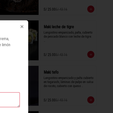
S/ 25.00
S/ 43.16
1 Tabla (10 unidades)
-
42
%
Maki leche de tigre
CLOSE
Langostino empanizado, palta, cubierto 
de pescado blanco con leche de tigre.

crema,
e limón
1 Tabla (10 unidades)
S/ 25.00
S/ 43.16
-
42
%
Maki tefo
Langostino empanizado y palta cubierto 
en togarashi, láminas de pulpo en salsa 
de rocoto, cubierto con queso 
parmesano y anguila.

S/ 25.00
S/ 43.16
1 Tabla (10 unidades)