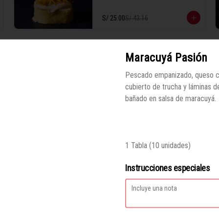
S/ 25.00
S/ 43.16
1 Tabla (10 unidades)
-
42
%
Maki imperial
Maracuyá Pasión
Langostino empanizado, palta, cubierto 
de trucha salmonada salsa imperial y 
Pescado empanizado, queso 
salsa anguila.

cubierto de trucha y láminas d
bañado en salsa de maracuyá.
S/ 25.00
S/ 43.16
1 Tabla (10 unidades)
-
42
%
Maki pulpo parrillero
1 Tabla (10 unidades)
Langostino empanizado, palta, cubierto 
en queso crema y pulpo a la parrilla.

Instrucciones especiales
1 Tabla (10 unidades)
S/ 25.00
S/ 43.16