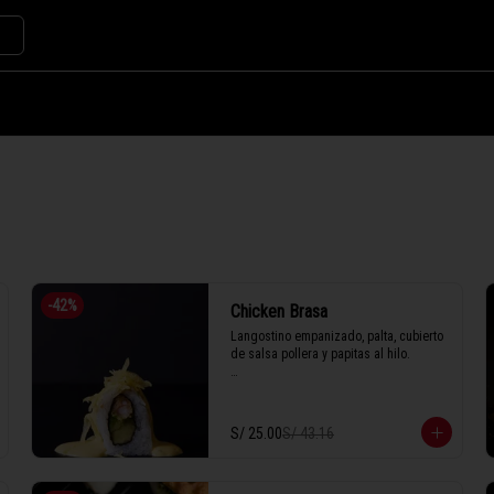
-
42
%
Chicken Brasa
Langostino empanizado, palta, cubierto 
de salsa pollera y papitas al hilo.

1 Tabla (10 unidades)
S/ 25.00
S/ 43.16