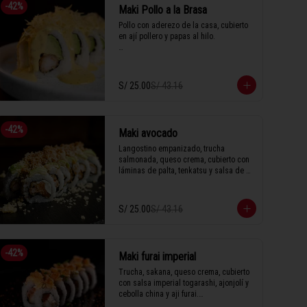
-
42
%
Maki Pollo a la Brasa
Pollo con aderezo de la casa, cubierto 
en ají pollero y papas al hilo.

1 Tabla (10 unidades)
S/ 25.00
S/ 43.16
-
42
%
Maki avocado
Langostino empanizado, trucha 
salmonada, queso crema, cubierto con 
láminas de palta, tenkatsu y salsa de 
anguila.

S/ 25.00
S/ 43.16
1 Tabla (10 unidades)
-
42
%
Maki furai imperial
Trucha, sakana, queso crema, cubierto 
con salsa imperial togarashi, ajonjolí y 
cebolla china y aji furai.
