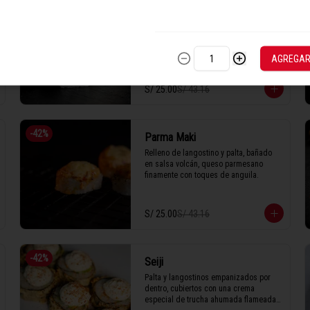
-
42
%
Maracuyá Pasión
Pescado empanizado, queso crema, 
cubierto de trucha y láminas de limón 
bañado en salsa de maracuyá.

AGREGA
S/ 25.00
S/ 43.16
1 Tabla (10 unidades)
-
42
%
Parma Maki
Relleno de langostino y palta, bañado 
en salsa volcán, queso parmesano 
finamente con toques de anguila.
S/ 25.00
S/ 43.16
-
42
%
Seiji
Palta y langostinos empanizados por 
dentro, cubiertos con una crema 
especial de trucha ahumada flameada y 