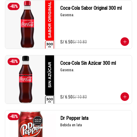
-
40
%
Coca-Cola Sabor Original 300 ml
Gaseosa.
S/ 6.50
S/ 10.83
-
40
%
Coca-Cola Sin Azúcar 300 ml
Gaseosa.
S/ 6.50
S/ 10.83
-
40
%
Dr Pepper lata
Bebida en lata