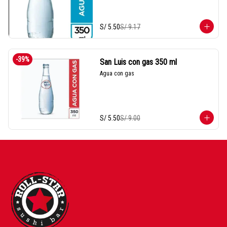
S/ 5.50
S/ 9.17
-
39
%
San Luis con gas 350 ml
Agua con gas
S/ 5.50
S/ 9.00