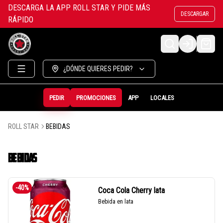
DESCARGA LA APP ROLL STAR Y PIDE MÁS
DESCARGAR
RÁPIDO
LOGIN
¿DÓNDE QUIERES PEDIR?
PEDIR
PROMOCIONES
APP
LOCALES
ROLL STAR
BEBIDAS
BEBIDAS
-
40
%
Coca Cola Cherry lata
Bebida en lata