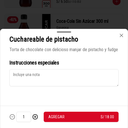
S/ 6.50
S/ 10.83
-
40
%
Coca-Cola Sin Azúcar 300 ml
Gaseosa.
Cuchareable de pistacho
Torta de chocolate con delicioso manjar de pistacho y fudge
S/ 6.50
S/ 10.83
Instrucciones especiales
Política de Cookies
-
40
%
Dr Pepper lata
Haga clic en Aceptar para permitir que Justo use cookies a fin
Bebida en lata
de personalizar este sitio, publicar anuncios y medir su
eficiencia en otras apps y sitios web, incluidas las redes
sociales. Personalice sus preferencias en Configuración de
cookies. Conozca más sobre nuestra
Política de Cookies
.
S/ 9.00
S/ 15.00
CONFIGURACIÓN DE COOKIES
ACEPTAR
AGREGAR
S/ 18.00
-
40
%
Fanta en lata