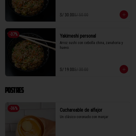
S/ 30.00
S/ 50.00
-
37
%
Yakimeshi personal
Arroz sushi con cebolla china, zanahoria y 
huevo.
S/ 19.00
S/ 30.00
POSTRES
-
36
%
Cuchareable de alfajor
Un clásico coronado con manjar