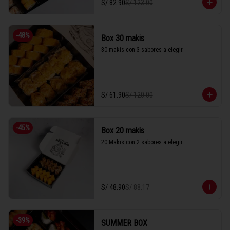
S/ 82.90
S/ 123.00
-
48
%
Box 30 makis
30 makis con 3 sabores a elegir.
S/ 61.90
S/ 120.00
-
45
%
Box 20 makis
20 Makis con 2 sabores a elegir
S/ 48.90
S/ 88.17
-
39
%
SUMMER BOX