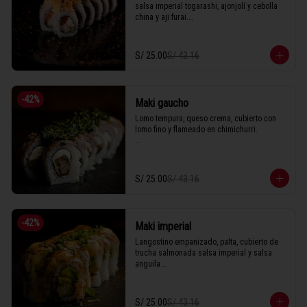
salsa imperial togarashi, ajonjolí y cebolla 
china y aji furai.

S/ 25.00
S/ 43.16
1 Tabla (10 unidades)
-
42
%
Maki gaucho
Lomo tempura, queso crema, cubierto con 
lomo fino y flameado en chimichurri.

1 Tabla (10 unidades)
S/ 25.00
S/ 43.16
-
42
%
Maki imperial
Langostino empanizado, palta, cubierto de 
trucha salmonada salsa imperial y salsa 
anguila.

S/ 25.00
S/ 43.16