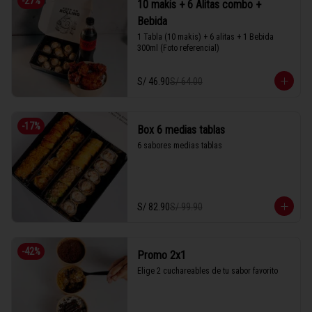
-
27
%
10 makis + 6 Alitas combo +
Bebida
1 Tabla (10 makis) + 6 alitas + 1 Bebida 
300ml (Foto referencial)
S/ 46.90
S/ 64.00
-
17
%
Box 6 medias tablas
6 sabores medias tablas
S/ 82.90
S/ 99.90
-
42
%
Promo 2x1
Elige 2 cuchareables de tu sabor favorito