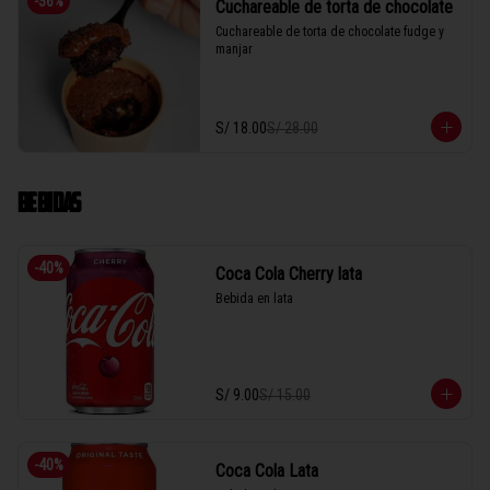
-
36
%
Cuchareable de torta de chocolate
Cuchareable de torta de chocolate fudge y 
manjar
S/ 18.00
S/ 28.00
BEBIDAS
-
40
%
Coca Cola Cherry lata
Bebida en lata
S/ 9.00
S/ 15.00
-
40
%
Coca Cola Lata