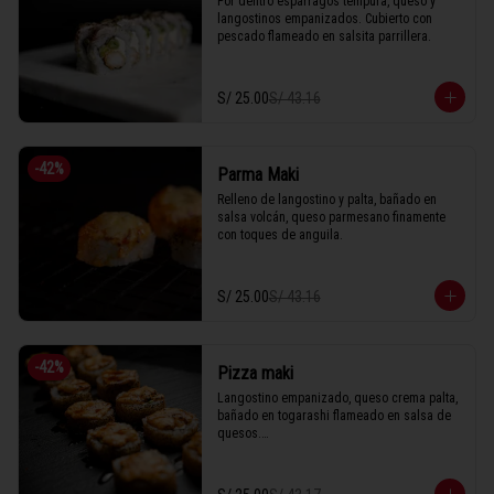
Por dentro espárragos tempura, queso y 
langostinos empanizados. Cubierto con 
pescado flameado en salsita parrillera.
S/ 25.00
S/ 43.16
-
42
%
Parma Maki
Relleno de langostino y palta, bañado en 
salsa volcán, queso parmesano finamente 
con toques de anguila.
S/ 25.00
S/ 43.16
-
42
%
Pizza maki
Langostino empanizado, queso crema palta, 
bañado en togarashi flameado en salsa de 
quesos.
