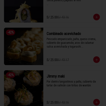
salsa pollera y papitas al hilo.

1 Tabla (10 unidades)
S/ 25.00
S/ 43.16
-
42
%
Combinado acevichado
Pescado empanizado, palta, queso crema, 
cubierto de guacamole, aros de calamar 
salsa acevichada y togarashi.

S/ 25.00
S/ 43.17
1 Tabla (10 unidades)
-
42
%
JImmy maki
Por dentro langostinos y palta, cubierto de 
tartar de salmón con tiritas de wantán.
S/ 25.00
S/ 43.16