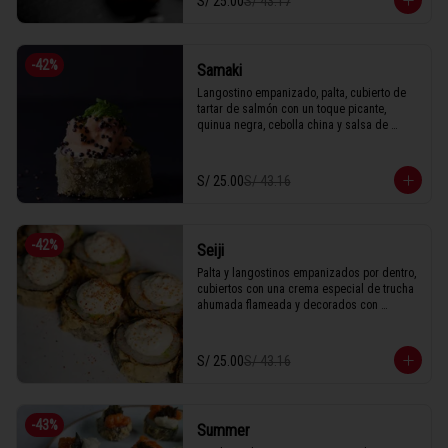
S/ 25.00
S/ 43.17
1 Tabla (10 unidades)
-
42
%
Samaki
Langostino empanizado, palta, cubierto de 
tartar de salmón con un toque picante, 
quinua negra, cebolla china y salsa de 
anguila.

S/ 25.00
S/ 43.16
1 Tabla (10 unidades)
-
42
%
Seiji
Palta y langostinos empanizados por dentro, 
cubiertos con una crema especial de trucha 
ahumada flameada y decorados con 
togarashi bañado en anguila. 

1 Tabla (10 unidades)
S/ 25.00
S/ 43.16
-
43
%
Summer