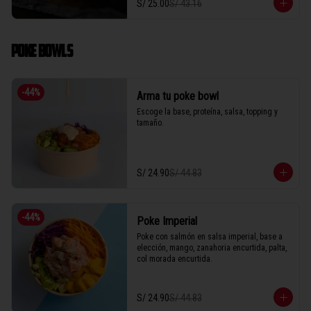
S/ 25.00
S/ 43.16
POKE BOWLS
-
44
%
Arma tu poke bowl
Escoge la base, proteína, salsa, topping y 
tamaño.
S/ 24.90
S/ 44.83
-
44
%
Poke Imperial
Poke con salmón en salsa imperial, base a 
elección, mango, zanahoria encurtida, palta, 
col morada encurtida.
S/ 24.90
S/ 44.83