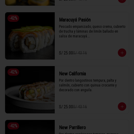
-
42
%
Maracuyá Pasión
Pescado empanizado, queso crema, cubierto 
de trucha y láminas de limón bañado en 
salsa de maracuyá.

S/ 25.00
S/ 43.16
1 Tabla (10 unidades)
-
42
%
New California
Por dentro langostinos tempura, palta y 
salmón, cubierto con quinua crocante y 
decorado con anguila.
S/ 25.00
S/ 43.16
-
42
%
New Parrillero