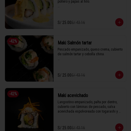
pollero y papas al hilo.

1 Tabla (10 unidades)
S/ 25.00
S/ 43.16
-
42
%
Maki Salmón tartar
Pescado empanizado, queso crema, cubierto 
de salmón tartar y cebolla china.

1 Tabla (10 unidades)
S/ 25.00
S/ 43.16
-
42
%
Maki acevichado
Langostino empanizado, palta por dentro, 
cubierto con láminas de pescado, salsa 
acevichada espolvoreada con togarashi y 
hilos de camote.

S/ 25.00
S/ 43.16