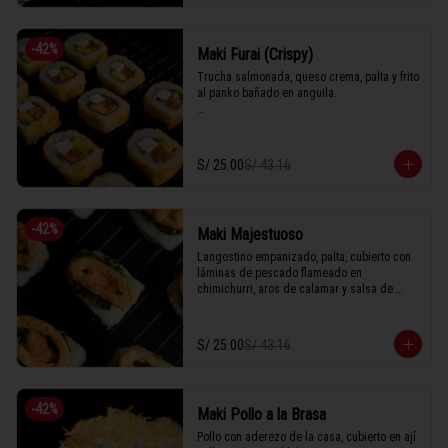
-
42
%
Maki Furai (Crispy)
Trucha salmonada, queso crema, palta y frito 
al panko bañado en anguila.

1 Tabla (10 unidades)
S/ 25.00
S/ 43.16
-
42
%
Maki Majestuoso
Langostino empanizado, palta, cubierto con 
láminas de pescado flameado en 
chimichurri, aros de calamar y salsa de 
rocoto.

S/ 25.00
S/ 43.16
1 Tabla (10 unidades)
-
42
%
Maki Pollo a la Brasa
Pollo con aderezo de la casa, cubierto en ají 