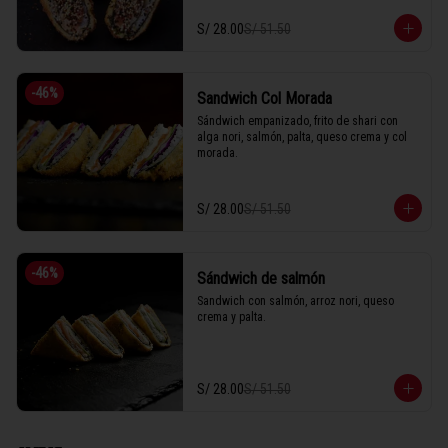
S/ 28.00
S/ 51.50
-
46
%
Sandwich Col Morada
Sándwich empanizado, frito de shari con 
alga nori, salmón, palta, queso crema y col 
morada.
S/ 28.00
S/ 51.50
-
46
%
Sándwich de salmón
Sandwich con salmón, arroz nori, queso 
crema y palta.
S/ 28.00
S/ 51.50