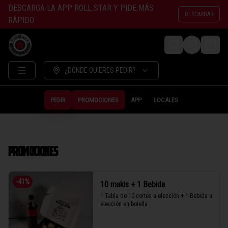
DESCARGA LA APP ROLL STAR Y PIDE MÁS
DESCARGAR
RÁPIDO
LOGIN
¿DÓNDE QUIERES PEDIR?
PEDIR
PROMOCIONES
APP
LOCALES
PROMOCIONES
-
41
%
10 makis + 1 Bebida
1 Tabla de 10 cortes a elección + 1 Bebida a 
elección en botella