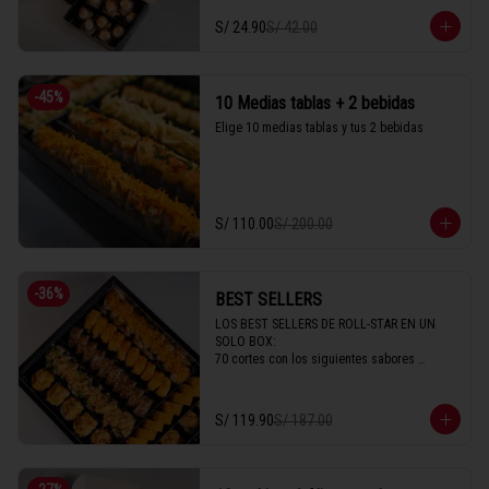
S/ 24.90
S/ 42.00
-
45
%
10 Medias tablas + 2 bebidas
Elige 10 medias tablas y tus 2 bebidas
S/ 110.00
S/ 200.00
-
36
%
BEST SELLERS
LOS BEST SELLERS DE ROLL-STAR EN UN 
SOLO BOX:

70 cortes con los siguientes sabores 

- Acevichado

- Imperial

- New California

S/ 119.90
S/ 187.00
- Avocado

- Parma

- Crispy

- New Seiji