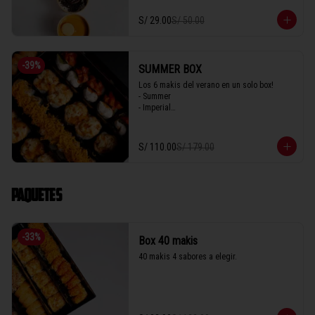
S/ 29.00
S/ 50.00
-
39
%
SUMMER BOX
Los 6 makis del verano en un solo box! 

- Summer

- Imperial

- Seiji 

- Crispy

- Acevichado

S/ 110.00
S/ 179.00
- Parma
PAQUETES
-
33
%
Box 40 makis
40 makis 4 sabores a elegir.