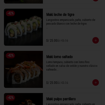
1 Tabla (10 unidades)
-
42
%
Maki leche de tigre
Langostino empanizado, palta, cubierto de 
pescado blanco con leche de tigre.

1 Tabla (10 unidades)
S/ 25.00
S/ 43.16
-
42
%
Maki lomo saltado
Lomo tempura, cubierto con lomo fino 
sellado en salsa de ostión y nuestro clásico 
salteado.

S/ 25.00
S/ 43.16
1 Tabla (10 unidades)
-
42
%
Maki pulpo parrillero
Langostino empanizado, palta, cubierto en 