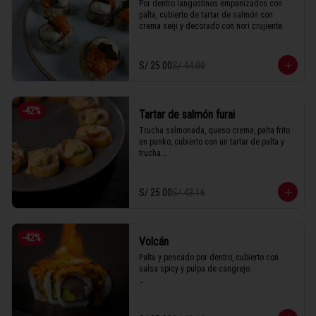
Por dentro langostinos empanizados con 
palta, cubierto de tartar de salmón con 
crema seiji y decorado con nori crujiente.
S/ 25.00
S/ 44.00
-
42
%
Tartar de salmón furai
Trucha salmonada, queso crema, palta frito 
en panko, cubierto con un tartar de palta y 
trucha.

S/ 25.00
S/ 43.16
1 Tabla (10 unidades)
-
42
%
Volcán
Palta y pescado por dentro, cubierto con 
salsa spicy y pulpa de cangrejo.

1 Tabla (10 unidades)