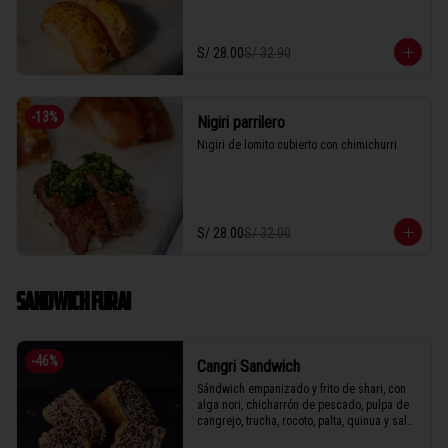
S/ 28.00
S/ 32.90
-
13
%
Nigiri parrilero
Nigiri de lomito cubierto con chimichurri
S/ 28.00
S/ 32.00
SANDWICH FURAI
-
46
%
Cangri Sandwich
Sándwich empanizado y frito de shari, con 
alga nori, chicharrón de pescado, pulpa de 
cangrejo, trucha, rocoto, palta, quinua y salsa 
de anguila.