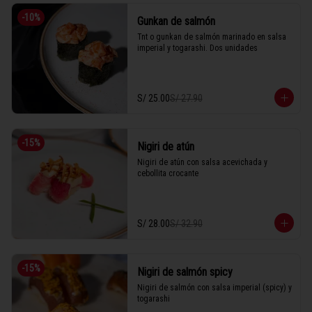
-
10
%
Gunkan de salmón
Tnt o gunkan de salmón marinado en salsa 
imperial y togarashi. Dos unidades
S/ 25.00
S/ 27.90
-
15
%
Nigiri de atún
Nigiri de atún con salsa acevichada y 
cebollita crocante
S/ 28.00
S/ 32.90
-
15
%
Nigiri de salmón spicy
Nigiri de salmón con salsa imperial (spicy) y 
togarashi