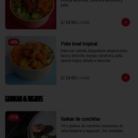
morada encurtida, zanahoria encurtida y 
palta.
S/ 24.90
S/ 44.83
-
44
%
Poke bowl tropical
Poke con salmón, langostinos empanizados, 
base a elección, mango, zanahoria, palta, 
quinua negra, tamaño a elección.
S/ 24.90
S/ 44.83
GUNKAN & NIGIRIS
-
11
%
Gunkan de conchitas
Tnt o gunkan de conchitas marinadas en 
salsa imperial y togarashi. Dos unidades