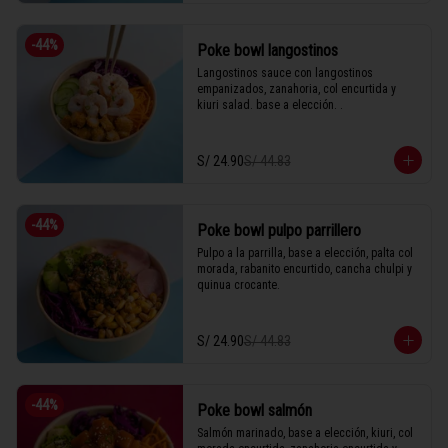
-
44
%
Poke bowl langostinos
Langostinos sauce con langostinos 
empanizados, zanahoria, col encurtida y 
kiuri salad. base a elección. .
S/ 24.90
S/ 44.83
-
44
%
Poke bowl pulpo parrillero
Pulpo a la parrilla, base a elección, palta col 
morada, rabanito encurtido, cancha chulpi y 
quinua crocante.
S/ 24.90
S/ 44.83
-
44
%
Poke bowl salmón
Salmón marinado, base a elección, kiuri, col 