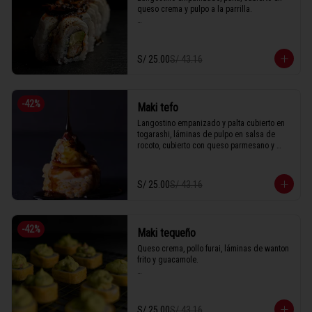
queso crema y pulpo a la parrilla.

1 Tabla (10 unidades)
S/ 25.00
S/ 43.16
-
42
%
Maki tefo
Langostino empanizado y palta cubierto en 
togarashi, láminas de pulpo en salsa de 
rocoto, cubierto con queso parmesano y 
anguila.

S/ 25.00
S/ 43.16
1 Tabla (10 unidades)
-
42
%
Maki tequeño
Queso crema, pollo furai, láminas de wanton 
frito y guacamole.

1 Tabla (10 unidades)
S/ 25.00
S/ 43.16