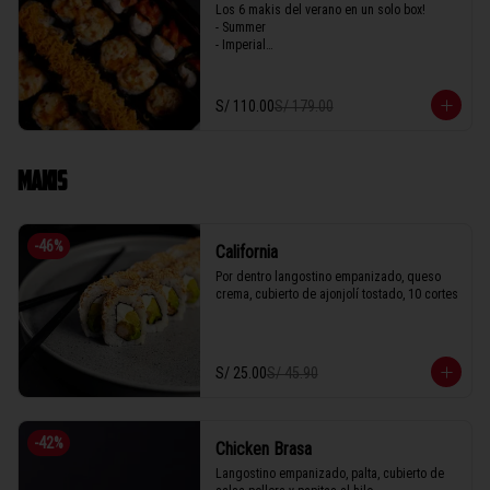
Los 6 makis del verano en un solo box! 

- Summer

- Imperial

- Seiji 

- Crispy

- Acevichado

S/ 110.00
S/ 179.00
- Parma
MAKIS
-
46
%
California
Por dentro langostino empanizado, queso 
crema, cubierto de ajonjolí tostado, 10 cortes
S/ 25.00
S/ 45.90
-
42
%
Chicken Brasa
Langostino empanizado, palta, cubierto de 