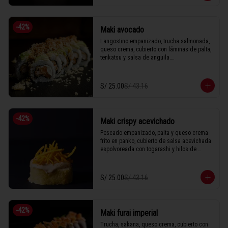
1 Tabla (10 unidades)
-
42
%
Maki avocado
Langostino empanizado, trucha salmonada, 
queso crema, cubierto con láminas de palta, 
tenkatsu y salsa de anguila.

S/ 25.00
S/ 43.16
1 Tabla (10 unidades)
-
42
%
Maki crispy acevichado
Pescado empanizado, palta y queso crema 
frito en panko, cubierto de salsa acevichada 
espolvoreada con togarashi y hilos de 
camote.

S/ 25.00
S/ 43.16
1 Tabla (10 unidades)
-
42
%
Maki furai imperial
Trucha, sakana, queso crema, cubierto con 