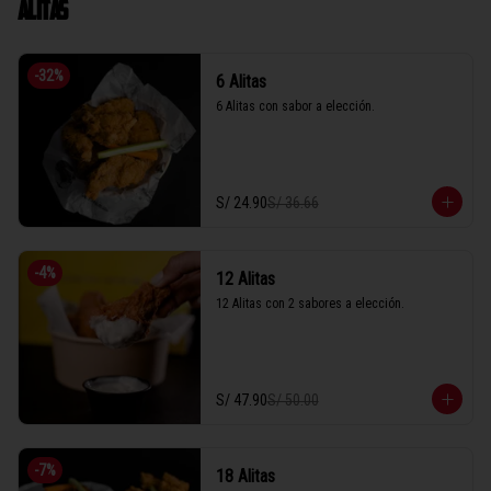
ALITAS
-
32
%
6 Alitas
6 Alitas con sabor a elección.
S/ 24.90
S/ 36.66
-
4
%
12 Alitas
12 Alitas con 2 sabores a elección.
S/ 47.90
S/ 50.00
-
7
%
18 Alitas