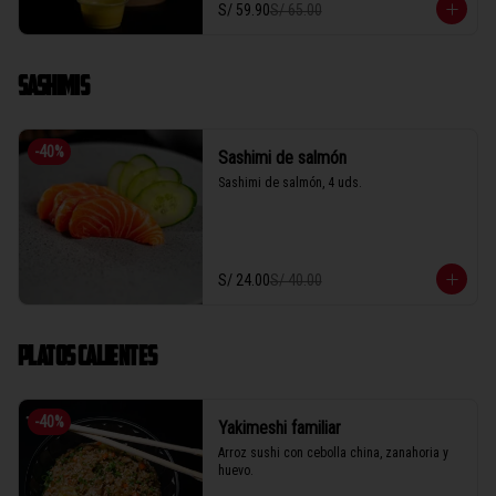
S/ 59.90
S/ 65.00
SASHIMIS
-
40
%
Sashimi de salmón
Sashimi de salmón, 4 uds.
S/ 24.00
S/ 40.00
PLATOS CALIENTES
-
40
%
Yakimeshi familiar
Arroz sushi con cebolla china, zanahoria y 
huevo.