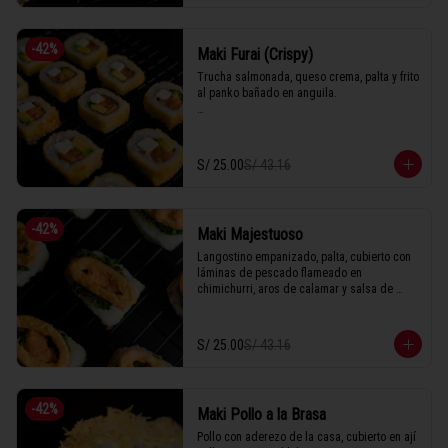
-
42
%
Maki Furai (Crispy)
Trucha salmonada, queso crema, palta y frito 
al panko bañado en anguila.

1 Tabla (10 unidades)
S/ 25.00
S/ 43.16
-
42
%
Maki Majestuoso
Langostino empanizado, palta, cubierto con 
láminas de pescado flameado en 
chimichurri, aros de calamar y salsa de 
rocoto.

S/ 25.00
S/ 43.16
1 Tabla (10 unidades)
-
42
%
Maki Pollo a la Brasa
Pollo con aderezo de la casa, cubierto en ají 