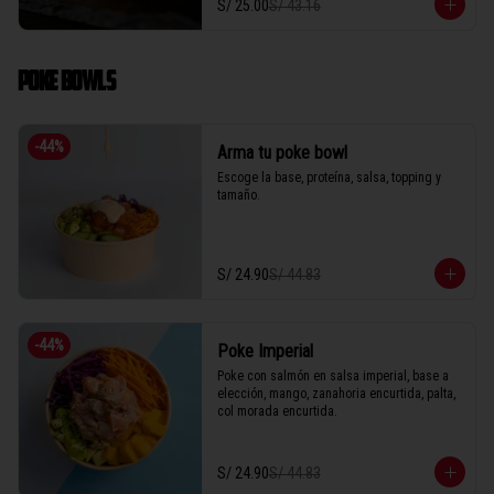
S/ 25.00
S/ 43.16
POKE BOWLS
-
44
%
Arma tu poke bowl
Escoge la base, proteína, salsa, topping y 
tamaño.
S/ 24.90
S/ 44.83
-
44
%
Poke Imperial
Poke con salmón en salsa imperial, base a 
elección, mango, zanahoria encurtida, palta, 
col morada encurtida.
S/ 24.90
S/ 44.83