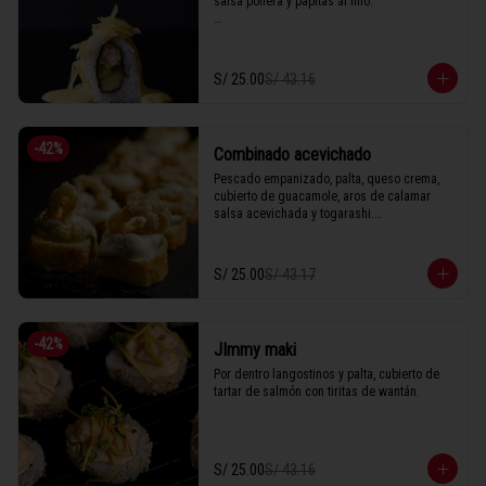
salsa pollera y papitas al hilo.

1 Tabla (10 unidades)
S/ 25.00
S/ 43.16
-
42
%
Combinado acevichado
Pescado empanizado, palta, queso crema, 
cubierto de guacamole, aros de calamar 
salsa acevichada y togarashi.

S/ 25.00
S/ 43.17
1 Tabla (10 unidades)
-
42
%
JImmy maki
Por dentro langostinos y palta, cubierto de 
tartar de salmón con tiritas de wantán.
S/ 25.00
S/ 43.16