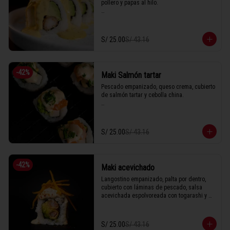
pollero y papas al hilo.

1 Tabla (10 unidades)
S/ 25.00
S/ 43.16
-
42
%
Maki Salmón tartar
Pescado empanizado, queso crema, cubierto 
de salmón tartar y cebolla china.

1 Tabla (10 unidades)
S/ 25.00
S/ 43.16
-
42
%
Maki acevichado
Langostino empanizado, palta por dentro, 
cubierto con láminas de pescado, salsa 
acevichada espolvoreada con togarashi y 
hilos de camote.

S/ 25.00
S/ 43.16