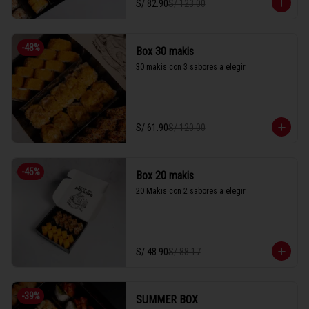
S/ 82.90
S/ 123.00
-
48
%
Box 30 makis
30 makis con 3 sabores a elegir.
S/ 61.90
S/ 120.00
-
45
%
Box 20 makis
20 Makis con 2 sabores a elegir
S/ 48.90
S/ 88.17
-
39
%
SUMMER BOX