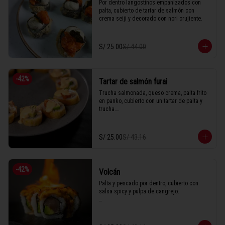
Por dentro langostinos empanizados con 
palta, cubierto de tartar de salmón con 
crema seiji y decorado con nori crujiente.
S/ 25.00
S/ 44.00
-
42
%
Tartar de salmón furai
Trucha salmonada, queso crema, palta frito 
en panko, cubierto con un tartar de palta y 
trucha.

S/ 25.00
S/ 43.16
1 Tabla (10 unidades)
-
42
%
Volcán
Palta y pescado por dentro, cubierto con 
salsa spicy y pulpa de cangrejo.

1 Tabla (10 unidades)