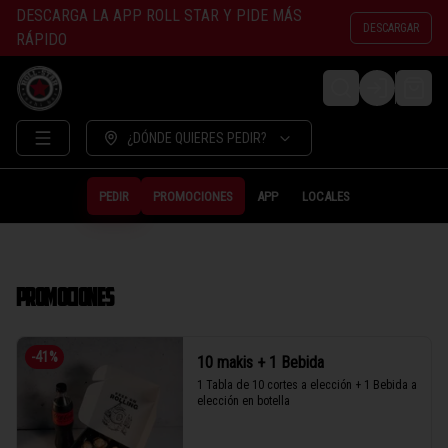
DESCARGA LA APP ROLL STAR Y PIDE MÁS
DESCARGAR
RÁPIDO
LOGIN
¿DÓNDE QUIERES PEDIR?
PEDIR
PROMOCIONES
APP
LOCALES
PROMOCIONES
-
41
%
10 makis + 1 Bebida
1 Tabla de 10 cortes a elección + 1 Bebida a 
elección en botella