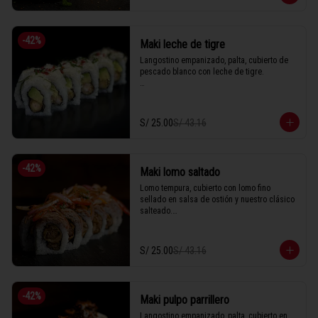
1 Tabla (10 unidades)
-
42
%
Maki leche de tigre
Langostino empanizado, palta, cubierto de 
pescado blanco con leche de tigre.

1 Tabla (10 unidades)
S/ 25.00
S/ 43.16
-
42
%
Maki lomo saltado
Lomo tempura, cubierto con lomo fino 
sellado en salsa de ostión y nuestro clásico 
salteado.

S/ 25.00
S/ 43.16
1 Tabla (10 unidades)
-
42
%
Maki pulpo parrillero
Langostino empanizado, palta, cubierto en 