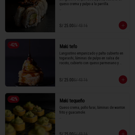
queso crema y pulpo a la parrilla.

1 Tabla (10 unidades)
S/ 25.00
S/ 43.16
-
42
%
Maki tefo
Langostino empanizado y palta cubierto en 
togarashi, láminas de pulpo en salsa de 
rocoto, cubierto con queso parmesano y 
anguila.

S/ 25.00
S/ 43.16
1 Tabla (10 unidades)
-
42
%
Maki tequeño
Queso crema, pollo furai, láminas de wanton 
frito y guacamole.

1 Tabla (10 unidades)
S/ 25.00
S/ 43.16