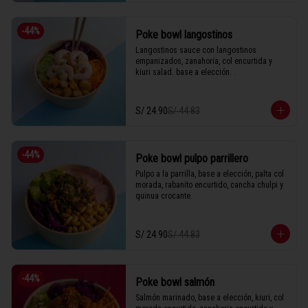
-
44
%
Poke bowl langostinos
Langostinos sauce con langostinos 
empanizados, zanahoria, col encurtida y 
kiuri salad. base a elección. .
S/ 24.90
S/ 44.83
-
44
%
Poke bowl pulpo parrillero
Pulpo a la parrilla, base a elección, palta col 
morada, rabanito encurtido, cancha chulpi y 
quinua crocante.
S/ 24.90
S/ 44.83
-
44
%
Poke bowl salmón
Salmón marinado, base a elección, kiuri, col 