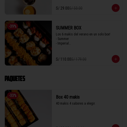
S/ 29.00
S/ 50.00
-
39
%
SUMMER BOX
Los 6 makis del verano en un solo box! 

- Summer

- Imperial

- Seiji 

- Crispy

- Acevichado

S/ 110.00
S/ 179.00
- Parma
PAQUETES
-
33
%
Box 40 makis
40 makis 4 sabores a elegir.