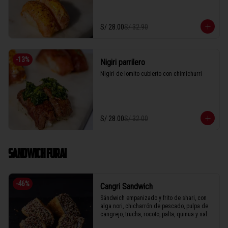
S/ 28.00
S/ 32.90
-
13
%
Nigiri parrilero
Nigiri de lomito cubierto con chimichurri
S/ 28.00
S/ 32.00
SANDWICH FURAI
-
46
%
Cangri Sandwich
Sándwich empanizado y frito de shari, con 
alga nori, chicharrón de pescado, pulpa de 
cangrejo, trucha, rocoto, palta, quinua y salsa 
de anguila.