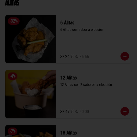
ALITAS
-
32
%
6 Alitas
6 Alitas con sabor a elección.
S/ 24.90
S/ 36.66
-
4
%
12 Alitas
12 Alitas con 2 sabores a elección.
S/ 47.90
S/ 50.00
-
7
%
18 Alitas