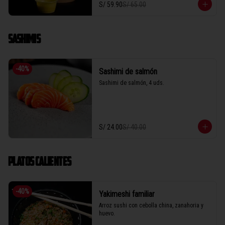
S/ 59.90
S/ 65.00
SASHIMIS
-
40
%
Sashimi de salmón
Sashimi de salmón, 4 uds.
S/ 24.00
S/ 40.00
PLATOS CALIENTES
-
40
%
Yakimeshi familiar
Arroz sushi con cebolla china, zanahoria y 
huevo.