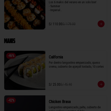
Los 6 makis del verano en un solo box! 

- Summer

- Imperial

- Seiji 

- Crispy

- Acevichado

S/ 110.00
S/ 179.00
- Parma
MAKIS
-
46
%
California
Por dentro langostino empanizado, queso 
crema, cubierto de ajonjolí tostado, 10 cortes
S/ 25.00
S/ 45.90
-
42
%
Chicken Brasa
Langostino empanizado, palta, cubierto de 