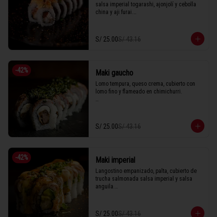
salsa imperial togarashi, ajonjolí y cebolla 
china y aji furai.

S/ 25.00
S/ 43.16
1 Tabla (10 unidades)
-
42
%
Maki gaucho
Lomo tempura, queso crema, cubierto con 
lomo fino y flameado en chimichurri.

1 Tabla (10 unidades)
S/ 25.00
S/ 43.16
-
42
%
Maki imperial
Langostino empanizado, palta, cubierto de 
trucha salmonada salsa imperial y salsa 
anguila.

S/ 25.00
S/ 43.16