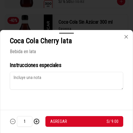
S/ 6.50
S/ 10.83
-
40
%
Coca-Cola Sin Azúcar 300 ml
Gaseosa.
Coca Cola Cherry lata
Bebida en lata
S/ 6.50
S/ 10.83
Instrucciones especiales
Política de Cookies
-
40
%
Dr Pepper lata
Haga clic en Aceptar para permitir que Justo use cookies a fin
Bebida en lata
de personalizar este sitio, publicar anuncios y medir su
eficiencia en otras apps y sitios web, incluidas las redes
sociales. Personalice sus preferencias en Configuración de
cookies. Conozca más sobre nuestra
Política de Cookies
.
S/ 9.00
S/ 15.00
CONFIGURACIÓN DE COOKIES
ACEPTAR
AGREGAR
S/ 9.00
-
40
%
Fanta en lata