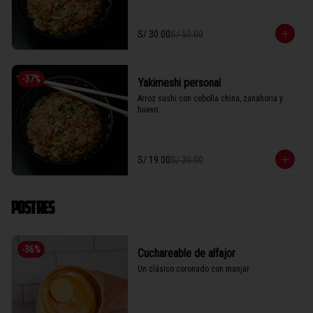
S/ 30.00
S/ 50.00
-
37
%
Yakimeshi personal
Arroz sushi con cebolla china, zanahoria y 
huevo.
S/ 19.00
S/ 30.00
POSTRES
-
36
%
Cuchareable de alfajor
Un clásico coronado con manjar