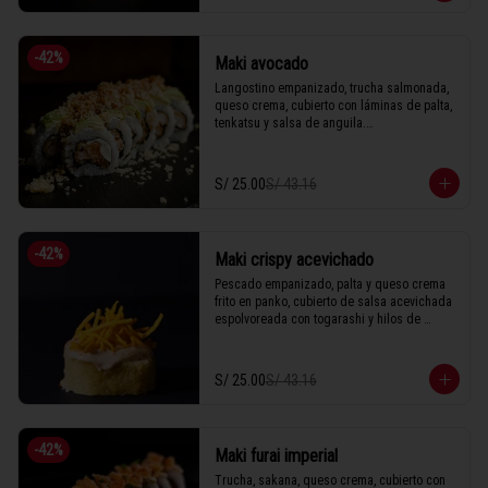
1 Tabla (10 unidades)
-
42
%
Maki avocado
Langostino empanizado, trucha salmonada, 
queso crema, cubierto con láminas de palta, 
tenkatsu y salsa de anguila.

S/ 25.00
S/ 43.16
1 Tabla (10 unidades)
-
42
%
Maki crispy acevichado
Pescado empanizado, palta y queso crema 
frito en panko, cubierto de salsa acevichada 
espolvoreada con togarashi y hilos de 
camote.

S/ 25.00
S/ 43.16
1 Tabla (10 unidades)
-
42
%
Maki furai imperial
Trucha, sakana, queso crema, cubierto con 