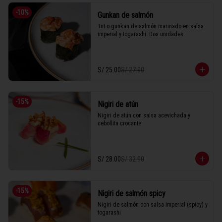
-
10
%
Gunkan de salmón
Tnt o gunkan de salmón marinado en salsa 
imperial y togarashi. Dos unidades
S/ 25.00
S/ 27.90
-
15
%
Nigiri de atún
Nigiri de atún con salsa acevichada y 
cebollita crocante
S/ 28.00
S/ 32.90
-
15
%
Nigiri de salmón spicy
Nigiri de salmón con salsa imperial (spicy) y 
togarashi