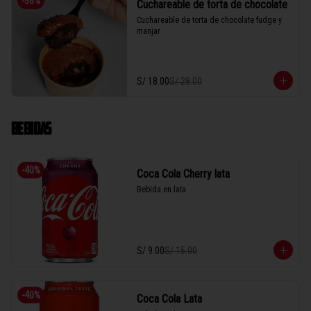
-
36
%
Cuchareable de torta de chocolate
Cuchareable de torta de chocolate fudge y 
manjar
S/ 18.00
S/ 28.00
BEBIDAS
-
40
%
Coca Cola Cherry lata
Bebida en lata
S/ 9.00
S/ 15.00
-
40
%
Coca Cola Lata