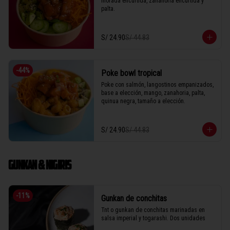
morada encurtida, zanahoria encurtida y 
palta.
S/ 24.90
S/ 44.83
-
44
%
Poke bowl tropical
Poke con salmón, langostinos empanizados, 
base a elección, mango, zanahoria, palta, 
quinua negra, tamaño a elección.
S/ 24.90
S/ 44.83
GUNKAN & NIGIRIS
-
11
%
Gunkan de conchitas
Tnt o gunkan de conchitas marinadas en 
salsa imperial y togarashi. Dos unidades