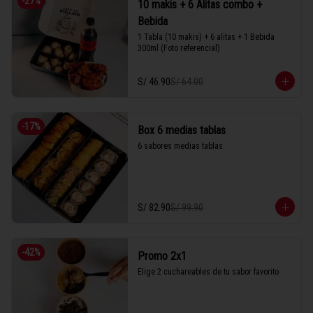
-
27
%
10 makis + 6 Alitas combo +
Bebida
1 Tabla (10 makis) + 6 alitas + 1 Bebida 
300ml (Foto referencial)
S/ 46.90
S/ 64.00
-
17
%
Box 6 medias tablas
6 sabores medias tablas
S/ 82.90
S/ 99.90
-
42
%
Promo 2x1
Elige 2 cuchareables de tu sabor favorito