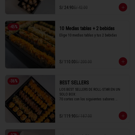
S/ 24.90
S/ 42.00
-
45
%
10 Medias tablas + 2 bebidas
Elige 10 medias tablas y tus 2 bebidas
S/ 110.00
S/ 200.00
-
36
%
BEST SELLERS
LOS BEST SELLERS DE ROLL-STAR EN UN 
SOLO BOX:

70 cortes con los siguientes sabores 

- Acevichado

- Imperial

- New California

S/ 119.90
S/ 187.00
- Avocado

- Parma

- Crispy

- New Seiji