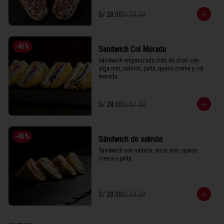
S/ 28.00
S/ 51.50
-
46
%
Sandwich Col Morada
Sándwich empanizado, frito de shari con 
alga nori, salmón, palta, queso crema y col 
morada.
S/ 28.00
S/ 51.50
-
46
%
Sándwich de salmón
Sandwich con salmón, arroz nori, queso 
crema y palta.
S/ 28.00
S/ 51.50