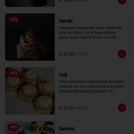
S/ 25.00
S/ 43.17
1 Tabla (10 unidades)
-
42
%
Samaki
Langostino empanizado, palta, cubierto de 
tartar de salmón con un toque picante, 
quinua negra, cebolla china y salsa de 
anguila.

S/ 25.00
S/ 43.16
1 Tabla (10 unidades)
-
42
%
Seiji
Palta y langostinos empanizados por dentro, 
cubiertos con una crema especial de trucha 
ahumada flameada y decorados con 
togarashi bañado en anguila. 

1 Tabla (10 unidades)
S/ 25.00
S/ 43.16
-
43
%
Summer