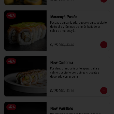
-
42
%
Maracuyá Pasión
Pescado empanizado, queso crema, cubierto 
de trucha y láminas de limón bañado en 
salsa de maracuyá.

S/ 25.00
S/ 43.16
1 Tabla (10 unidades)
-
42
%
New California
Por dentro langostinos tempura, palta y 
salmón, cubierto con quinua crocante y 
decorado con anguila.
S/ 25.00
S/ 43.16
-
42
%
New Parrillero